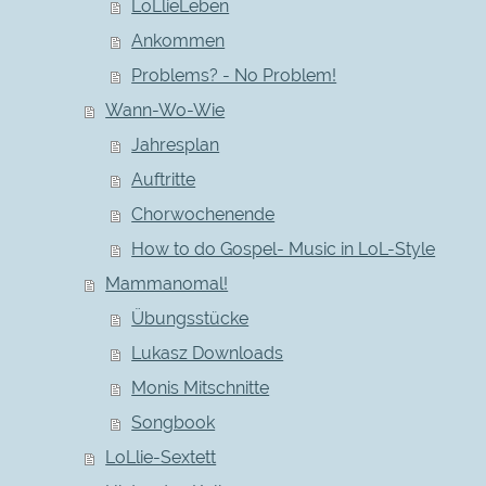
LoLlieLeben
Ankommen
Problems? - No Problem!
Wann-Wo-Wie
Jahresplan
Auftritte
Chorwochenende
How to do Gospel- Music in LoL-Style
Mammanomal!
Übungsstücke
Lukasz Downloads
Monis Mitschnitte
Songbook
LoLlie-Sextett